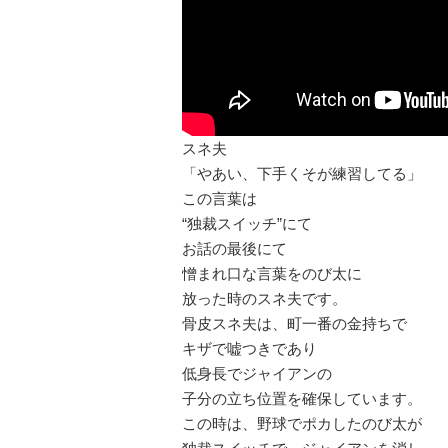
スネ夫
「やあい、下手くそが練習してる」
この言葉は
“独裁スイッチ”にて
お話の最後にて
憎まれ口な言葉をのび太に
放った時のスネ夫です。
骨皮スネ夫は、町一番の金持ちで
キザで嘘つきであり
低身長でジャイアンの
子分の立ち位置を確保しています。
この時は、野球でポカしたのび太が