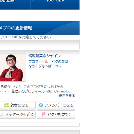
読者登録
読者登録
YouTube
YouTube
メブロの更新情報
アメーバIDを指定してください