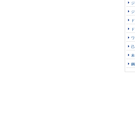
ジ
ジ
ド
ド
ワ
己
未
鋼