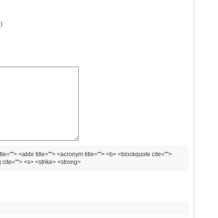
)
abbr title=""> <acronym title=""> <b> <blockquote cite="">
cite=""> <s> <strike> <strong>