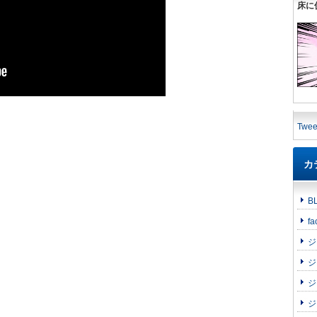
床に
動
Twee
カ
B
fa
ジ
ジ
ジ
ジ