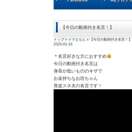
FaceBook
FaceBook
Myプロフ
Myプロフ
【今日の動画付き名言！】
トップ
»
ドラえもん
» 【今日の動画付き名言！】
2025-01-16
＊名言好きな方におすすめ
今日の動画付き名言は
身長が低いもののキザで
お金持ちなお坊ちゃん
骨皮スネ夫の名言です！