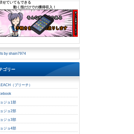
伏せていてもできる
く指だけでの獲得収入！
ts by shain7974
テゴリー
LEACH（ブリーチ）
cebook
ョジョ1部
ョジョ2部
ョジョ3部
ョジョ4部