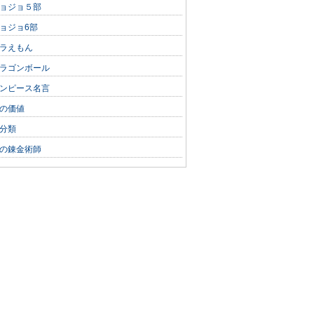
ョジョ５部
ョジョ6部
ラえもん
ラゴンボール
ンピース名言
の価値
分類
の錬金術師